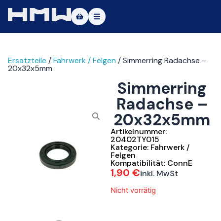
Masters of Dirt World
Ersatzteile
/
Fahrwerk / Felgen
/ Simmerring Radachse –
Über uns
20x32x5mm
Simmerring
Fahrzeuge
Radachse –
Testfahrt
20x32x5mm
Service
Artikelnummer:
20402TY015
Kategorie:
Fahrwerk /
Kontakt
Felgen
Kompatibilität:
ConnE
1,90
€
inkl. MwSt
|DE
|EN
Nicht vorrätig