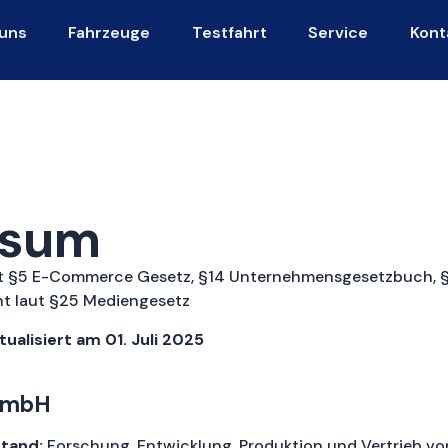
uns
Fahrzeuge
Testfahrt
Service
Kont
ssum
aut §5 E-Commerce Gesetz, §14 Unternehmensgesetzbuch,
ht laut §25 Mediengesetz
ktualisiert am 01. Juli 2025
GmbH
tand:
Forschung, Entwicklung, Produktion und Vertrieb vo