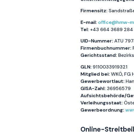
Firmensitz:
Sandstraße 
E-mail:
office@hmw-mo
Tel:
+43 664 3689 284
UID-Nummer:
ATU 797
Firmenbuchnummer:
F
Gerichtsstand:
Bezirk
GLN:
9110033919321
Mitglied bei:
WKÖ, FG 
Gewerbewortlaut:
Han
GISA-Zahl:
36956579
Aufsichtsbehörde/Ge
Verleihungsstaat:
Öste
Gewerbeordnung:
www
Online-Streitbe