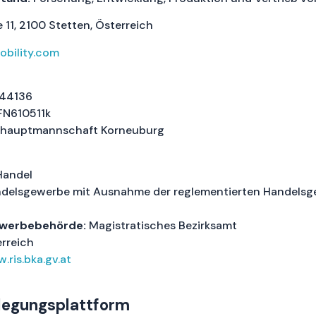
11, 2100 Stetten, Österreich
bility.com
44136
N610511k
shauptmannschaft Korneuburg
Handel
delsgewerbe mit Ausnahme der reglementierten Handels
werbebehörde:
Magistratisches Bezirksamt
rreich
.ris.bka.gv.at
ilegungsplattform