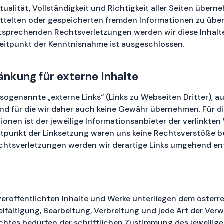
tualität, Vollständigkeit und Richtigkeit aller Seiten übern
mittelten oder gespeicherten fremden Informationen zu übe
sprechenden Rechtsverletzungen werden wir diese Inhalt
eitpunkt der Kenntnisnahme ist ausgeschlossen.
nkung für externe Inhalte
ogenannte „externe Links“ (Links zu Webseiten Dritter), au
nd für die wir daher auch keine Gewähr übernehmen. Für di
tionen ist der jeweilige Informationsanbieter der verlinkten
itpunkt der Linksetzung waren uns keine Rechtsverstöße b
htsverletzungen werden wir derartige Links umgehend en
 veröffentlichten Inhalte und Werke unterliegen dem österr
elfältigung, Bearbeitung, Verbreitung und jede Art der Ve
htes bedürfen der schriftlichen Zustimmung des jeweilige