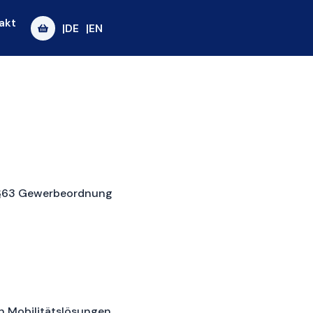
akt
|DE
|EN
 §63 Gewerbeordnung
n Mobilitätslösungen