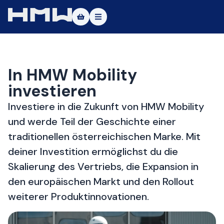
Masters of Dirt World
Über uns
In HMW Mobility
investieren
Fahrzeuge
Investiere in die Zukunft von HMW Mobility
Testfahrt
und werde Teil der Geschichte einer
Service
traditionellen österreichischen Marke. Mit
deiner Investition ermöglichst du die
Kontakt
Skalierung des Vertriebs, die Expansion in
|DE
|EN
den europäischen Markt und den Rollout
weiterer Produktinnovationen.