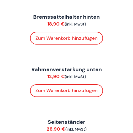
FoxE BY
,
FoxE ST
Bremssattelhalter hinten
Chassis
18,90
€
(inkl. MwSt)
Zum Warenkorb hinzufügen
FoxE BY
,
FoxE ST
Rahmenverstärkung unten
Chassis
12,90
€
(inkl. MwSt)
Zum Warenkorb hinzufügen
FoxE BY
,
FoxE ST
Seitenständer
Chassis
28,90
€
(inkl. MwSt)