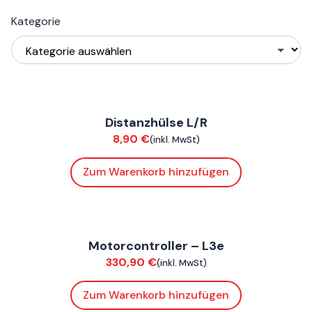
Kategorie
FoxE BY
,
FoxE ST
Distanzhülse L/R
Fahrwerk / Felgen
8,90
€
(inkl. MwSt)
Zum Warenkorb hinzufügen
ConnE
Motorcontroller – L3e
Elektrik
330,90
€
(inkl. MwSt)
Zum Warenkorb hinzufügen