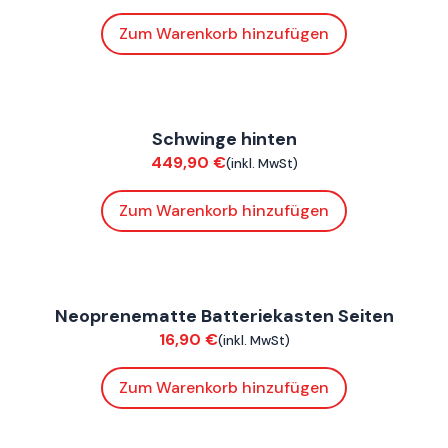
Zum Warenkorb hinzufügen
FoxE BY
,
FoxE ST
Schwinge hinten
Chassis
449,90
€
(inkl. MwSt)
Zum Warenkorb hinzufügen
ConnE
Neoprenematte Batteriekasten Seiten
Verkleidung
16,90
€
(inkl. MwSt)
Zum Warenkorb hinzufügen