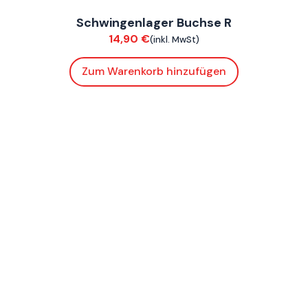
Schwingenlager Buchse R
Chassis
14,90
€
(inkl. MwSt)
Zum Warenkorb hinzufügen
FoxE BY
,
FoxE ST
Lenkkopflager
Chassis
36,90
€
(inkl. MwSt)
Zum Warenkorb hinzufügen
FoxE BY
,
FoxE ST
Rückzugfeder Fußrasten
Chassis
3,90
€
(inkl. MwSt)