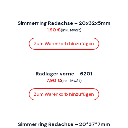
ConnE
Simmerring Radachse – 20x32x5mm
Fahrwerk / Felgen
1,90
€
(inkl. MwSt)
Zum Warenkorb hinzufügen
ConnE
Radlager vorne – 6201
Fahrwerk / Felgen
7,90
€
(inkl. MwSt)
Zum Warenkorb hinzufügen
FoxE BY
,
FoxE ST
Simmerring Radachse – 20*37*7mm
Fahrwerk / Felgen