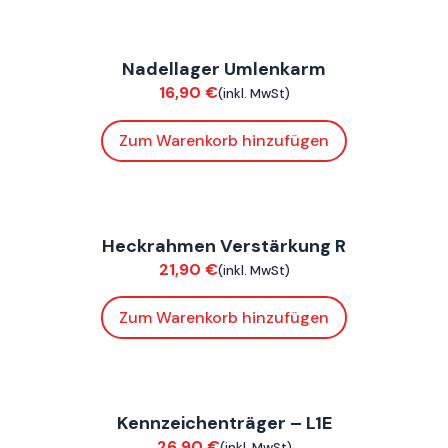
FoxE BY
,
FoxE ST
Nadellager Umlenkarm
Chassis
16,90
€
(inkl. MwSt)
Zum Warenkorb hinzufügen
FoxE ST
Heckrahmen Verstärkung R
Chassis
21,90
€
(inkl. MwSt)
Zum Warenkorb hinzufügen
FoxE ST
Kennzeichenträger – L1E
Verkleidung
26,90
€
(inkl. MwSt)