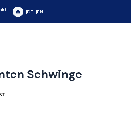
akt
|DE
|EN
inten Schwinge
ST