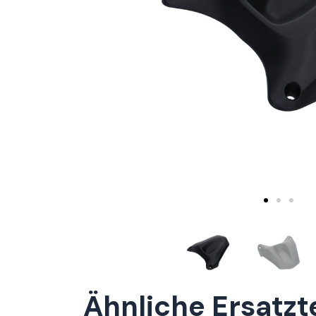
Ähnliche Ersatzt
ConnE