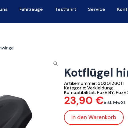
uns
Fahrzeuge
Testfahrt
Service
Kont
chwinge
Kotflügel h
Artikelnummer:
3020126011
Kategorie:
Verkleidung
Kompatibilität:
FoxE BY
,
FoxE 
23,90
€
inkl. MwSt
In den Warenkorb