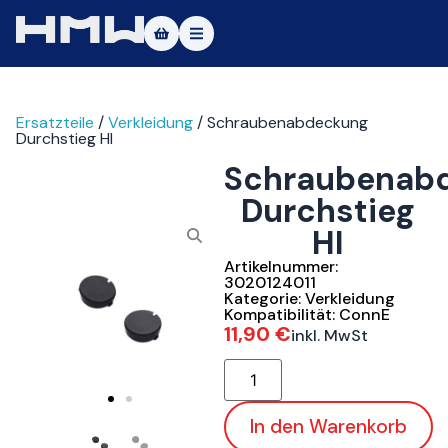
Masters of Dirt World
Ersatzteile
/
Verkleidung
/ Schraubenabdeckung
Über uns
Durchstieg HI
Schraubenab
Fahrzeuge
Durchstieg
Testfahrt
HI
Service
Artikelnummer:
3020124011
Kategorie:
Verkleidung
Kontakt
Kompatibilität:
ConnE
11,90
€
inkl. MwSt
|DE
|EN
In den Warenkorb