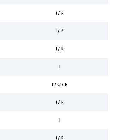
I / R
I / A
I / R
I
I / C / R
I / R
I
I / R