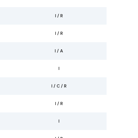
I / R
I / R
I / A
I
I / C / R
I / R
I