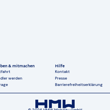
eben & mitmachen
Hilfe
tfahrt
Kontakt
dler werden
Presse
rage
Barrierefreiheitserklärung
© 2026 HMW Mobility GmbH