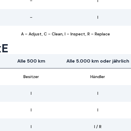
–
I
–
I
A – Adjust, C – Clean, I – Inspect, R – Replace
xE
Alle 500 km
Alle 5.000 km oder jährlich
Besitzer
Händler
I
I
I
I
I
I / R