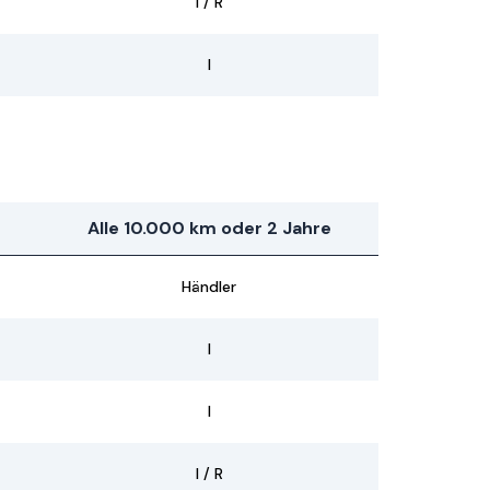
I / R
I
Alle 10.000 km oder 2 Jahre
Händler
I
I
I / R