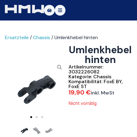
Masters of Dirt World
Ersatzteile
/
Chassis
/ Umlenkhebel hinten
Über uns
Umlenkhebel
Fahrzeuge
hinten
Testfahrt
Artikelnummer:
3032226082
Kategorie:
Chassis
Service
Kompatibilität:
FoxE BY
,
FoxE ST
19,90
€
inkl. MwSt
Kontakt
Nicht vorrätig
|DE
|EN