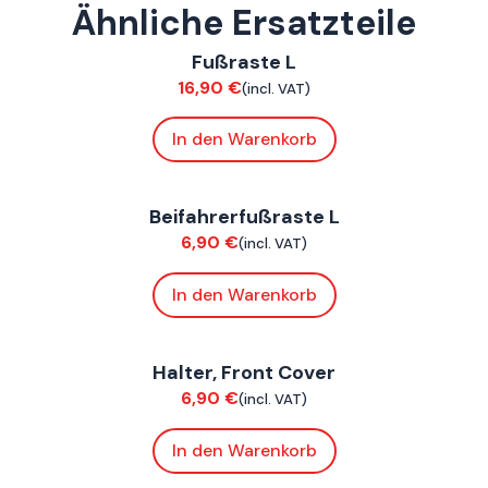
Ähnliche Ersatzteile
FoxE BY
,
FoxE ST
Fußraste L
Chassis
16,90
€
(incl. VAT)
In den Warenkorb
ConnE
Beifahrerfußraste L
Chassis
6,90
€
(incl. VAT)
In den Warenkorb
ConnE
Halter, Front Cover
Chassis
6,90
€
(incl. VAT)
In den Warenkorb