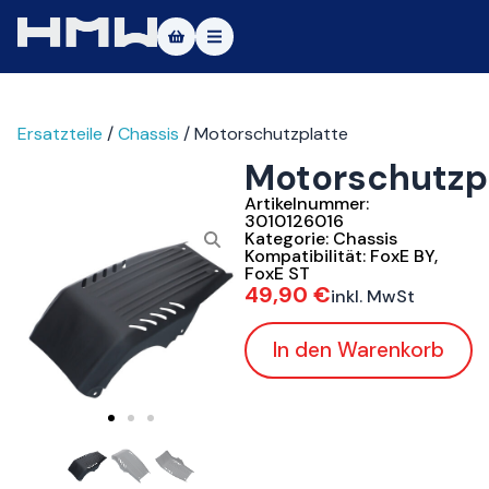
Masters of Dirt World
Ersatzteile
/
Chassis
/ Motorschutzplatte
Über uns
Motorschutzp
Fahrzeuge
Artikelnummer:
3010126016
Testfahrt
Kategorie:
Chassis
Kompatibilität:
FoxE BY
,
FoxE ST
Service
49,90
€
inkl. MwSt
Kontakt
In den Warenkorb
|DE
|EN