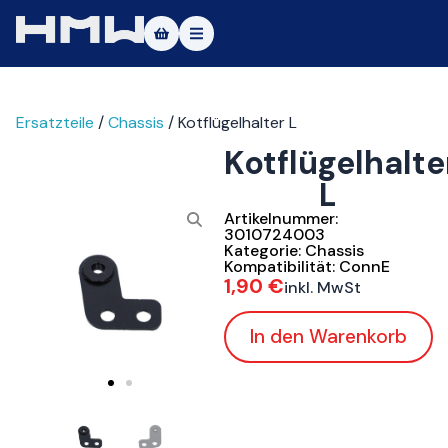
Masters of Dirt World
Ersatzteile
/
Chassis
/ Kotflügelhalter L
Über uns
Kotflügelhalte
Fahrzeuge
L
Testfahrt
Artikelnummer:
3010724003
Kategorie:
Chassis
Service
Kompatibilität:
ConnE
1,90
€
inkl. MwSt
Kontakt
In den Warenkorb
|DE
|EN