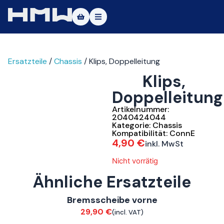
Masters of Dirt World
Ersatzteile
/
Chassis
/ Klips, Doppelleitung
Über uns
Klips,
Fahrzeuge
Doppelleitung
Testfahrt
Artikelnummer:
2040424044
Kategorie:
Chassis
Service
Kompatibilität:
ConnE
4,90
€
inkl. MwSt
Kontakt
Nicht vorrätig
Ähnliche Ersatzteile
|DE
|EN
ConnE
Bremsscheibe vorne
Bremsen
29,90
€
(incl. VAT)