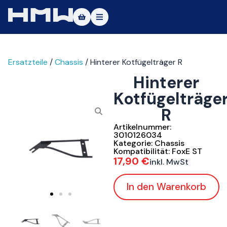
Masters of Dirt World
Ersatzteile
/
Chassis
/ Hinterer Kotfügelträger R
Über uns
Hinterer
Fahrzeuge
Kotfügelträge
R
Testfahrt
Artikelnummer:
Service
3010126034
Kategorie:
Chassis
Kompatibilität:
FoxE ST
Kontakt
17,90
€
inkl. MwSt
|DE
|EN
In den Warenkorb