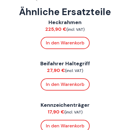
Ähnliche Ersatzteile
FoxE BY
,
FoxE ST
Heckrahmen
Chassis
225,90
€
(incl. VAT)
In den Warenkorb
FoxE BY
,
FoxE ST
Beifahrer Haltegriff
Chassis
27,90
€
(incl. VAT)
In den Warenkorb
ConnE
Kennzeichenträger
Chassis
17,90
€
(incl. VAT)
In den Warenkorb