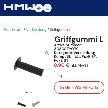
Masters of Dirt World
Ersatzteile
/
Verkleidung
/ Griffgummi L
Über uns
Griffgummi L
Fahrzeuge
Artikelnummer:
30308TY079
Testfahrt
Kategorie:
Verkleidung
Kompatibilität:
FoxE BY
,
FoxE ST
Service
8,90
€
inkl. MwSt
Kontakt
|DE
|EN
In den Warenkorb