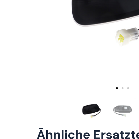
Ähnliche Ersatzt
ConnE