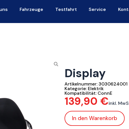
uns
Fahrzeuge
Testfahrt
Service
Kont
Display
Artikelnummer:
3030624001
Kategorie:
Elektrik
Kompatibilität:
ConnE
139,90
€
inkl. MwS
In den Warenkorb