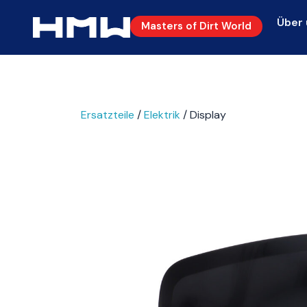
Über 
Masters of Dirt World
Ersatzteile
/
Elektrik
/ Display