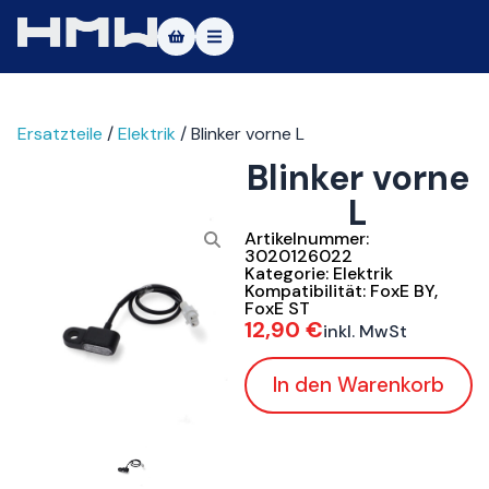
Masters of Dirt World
Ersatzteile
/
Elektrik
/ Blinker vorne L
Über uns
Blinker vorne
Fahrzeuge
L
Testfahrt
Artikelnummer:
3020126022
Kategorie:
Elektrik
Service
Kompatibilität:
FoxE BY
,
FoxE ST
12,90
€
inkl. MwSt
Kontakt
In den Warenkorb
|DE
|EN