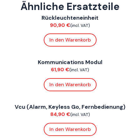
Ähnliche Ersatzteile
ConnE
Rückleuchteneinheit
Elektrik
90,90
€
(incl. VAT)
In den Warenkorb
ConnE
Kommunications Modul
Elektrik
61,90
€
(incl. VAT)
In den Warenkorb
ConnE
Vcu (Alarm, Keyless Go, Fernbedienung)
Elektrik
84,90
€
(incl. VAT)
In den Warenkorb