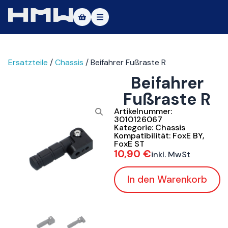
Masters of Dirt World
Ersatzteile
/
Chassis
/ Beifahrer Fußraste R
Über uns
Beifahrer
Fahrzeuge
Fußraste R
Testfahrt
Artikelnummer:
3010126067
Kategorie:
Chassis
Service
Kompatibilität:
FoxE BY
,
FoxE ST
10,90
€
inkl. MwSt
Kontakt
In den Warenkorb
|DE
|EN