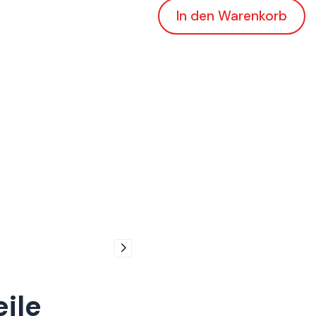
In den Warenkorb
eile
ConnE