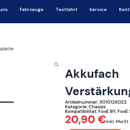
uns
Fahrzeuge
Testfahrt
Service
Kont
platte
Akkufach
Verstärkun
Artikelnummer:
3010126022
Kategorie:
Chassis
Kompatibilität:
FoxE BY
,
FoxE 
20,90
€
inkl. MwSt