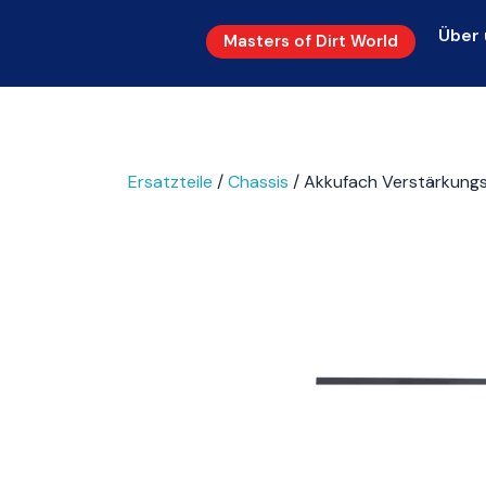
Über 
Masters of Dirt World
Ersatzteile
/
Chassis
/ Akkufach Verstärkungs