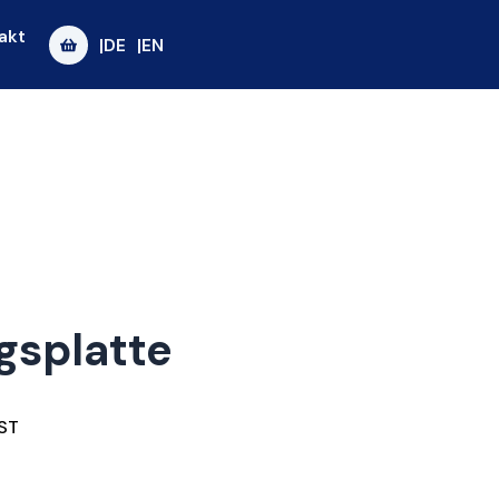
akt
|DE
|EN
gsplatte
ST