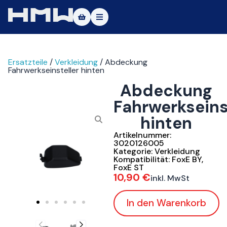
Masters of Dirt World
Ersatzteile
/
Verkleidung
/ Abdeckung
Über uns
Fahrwerkseinsteller hinten
Abdeckung
Fahrzeuge
Fahrwerkseins
Testfahrt
hinten
Service
Artikelnummer:
3020126005
Kategorie:
Verkleidung
Kontakt
Kompatibilität:
FoxE BY
,
FoxE ST
10,90
€
inkl. MwSt
|DE
|EN
In den Warenkorb