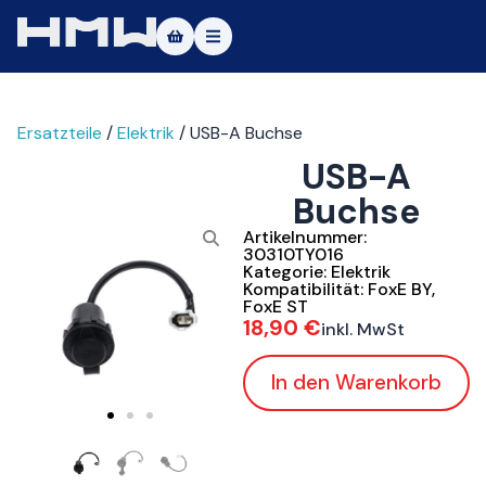
Masters of Dirt World
Ersatzteile
/
Elektrik
/ USB-A Buchse
Über uns
USB-A
Fahrzeuge
Buchse
Testfahrt
Artikelnummer:
30310TY016
Kategorie:
Elektrik
Service
Kompatibilität:
FoxE BY
,
FoxE ST
18,90
€
inkl. MwSt
Kontakt
In den Warenkorb
|DE
|EN