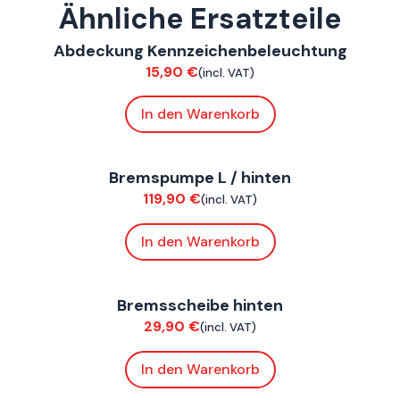
Ähnliche Ersatzteile
ConnE
,
FoxE BY
,
FoxE ST
Abdeckung Kennzeichenbeleuchtung
Verkleidung
15,90
€
(incl. VAT)
In den Warenkorb
ConnE
Bremspumpe L / hinten
Bremsen
119,90
€
(incl. VAT)
In den Warenkorb
ConnE
Bremsscheibe hinten
Bremsen
29,90
€
(incl. VAT)
In den Warenkorb