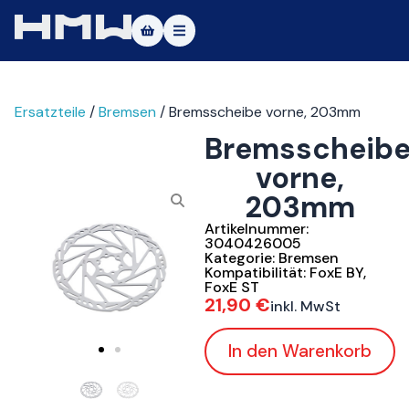
Masters of Dirt World
Ersatzteile
/
Bremsen
/ Bremsscheibe vorne, 203mm
Über uns
Bremsscheib
Fahrzeuge
vorne,
203mm
Testfahrt
Artikelnummer:
Service
3040426005
Kategorie:
Bremsen
Kompatibilität:
FoxE BY
,
Kontakt
FoxE ST
21,90
€
inkl. MwSt
|DE
|EN
In den Warenkorb