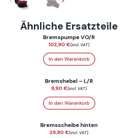
Ähnliche Ersatzteile
FoxE BY
,
FoxE ST
Bremspumpe VO/R
Bremsen
102,90
€
(incl. VAT)
In den Warenkorb
FoxE BY
,
FoxE ST
Bremshebel – L/R
Bremsen
9,90
€
(incl. VAT)
In den Warenkorb
ConnE
Bremsscheibe hinten
Bremsen
29,90
€
(incl. VAT)