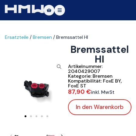
Masters of Dirt World
Ersatzteile
/
Bremsen
/ Bremssattel HI
Über uns
Bremssattel
Fahrzeuge
HI
Testfahrt
Artikelnummer:
2040429007
Kategorie:
Bremsen
Service
Kompatibilität:
FoxE BY
,
FoxE ST
87,90
€
inkl. MwSt
Kontakt
In den Warenkorb
|DE
|EN