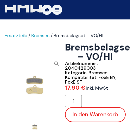
Masters of Dirt World
Ersatzteile
/
Bremsen
/ Bremsbelagset – VO/HI
Über uns
Bremsbelagse
Fahrzeuge
– VO/HI
Testfahrt
Artikelnummer:
2040429003
Kategorie:
Bremsen
Service
Kompatibilität:
FoxE BY
,
FoxE ST
17,90
€
inkl. MwSt
Kontakt
|DE
|EN
In den Warenkorb