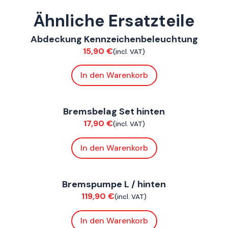
Ähnliche Ersatzteile
ConnE
,
FoxE BY
,
FoxE ST
Abdeckung Kennzeichenbeleuchtung
Verkleidung
15,90
€
(incl. VAT)
In den Warenkorb
ConnE
Bremsbelag Set hinten
Bremsen
17,90
€
(incl. VAT)
In den Warenkorb
ConnE
Bremspumpe L / hinten
Bremsen
119,90
€
(incl. VAT)
In den Warenkorb