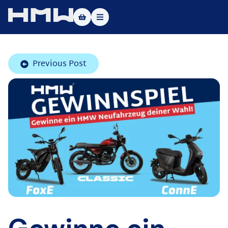
Masters of Dirt World
Previous Post
Über uns
Fahrzeuge
Testfahrt
Service
Kontakt
|DE
|EN