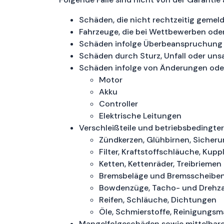
Schäden, die nicht rechtzeitig gemel
Fahrzeuge, die bei Wettbewerben od
Schäden infolge Überbeanspruchung 
Schäden durch Sturz, Unfall oder u
Schäden infolge von Änderungen oder M
Motor
Akku
Controller
Elektrische Leitungen
Verschleißteile und betriebsbedingter M
Zündkerzen, Glühbirnen, Sicheru
Filter, Kraftstoffschläuche, Kup
Ketten, Kettenräder, Treibriemen
Bremsbeläge und Bremsscheibe
Bowdenzüge, Tacho- und Drehza
Reifen, Schläuche, Dichtungen
Öle, Schmierstoffe, Reinigungsmat
Mangelfolgeschäden sowie mittelbare 