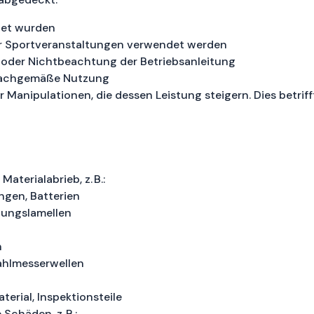
det wurden
er Sportveranstaltungen verwendet werden
oder Nichtbeachtung der Betriebsanleitung
nsachgemäße Nutzung
anipulationen, die dessen Leistung steigern. Dies betrifft
aterialabrieb, z. B.:
ngen, Batterien
plungslamellen
n
hlmesserwellen
erial, Inspektionsteile
Schäden, z. B.: