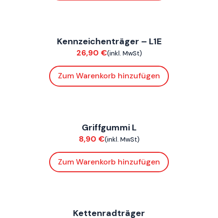
FoxE ST
Kennzeichenträger – L1E
Verkleidung
26,90
€
(inkl. MwSt)
Zum Warenkorb hinzufügen
FoxE BY
,
FoxE ST
Griffgummi L
Verkleidung
8,90
€
(inkl. MwSt)
Zum Warenkorb hinzufügen
FoxE BY
,
FoxE ST
Kettenradträger
Chassis