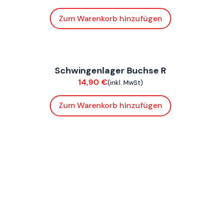
Zum Warenkorb hinzufügen
FoxE BY
,
FoxE ST
Schwingenlager Buchse R
Chassis
14,90
€
(inkl. MwSt)
Zum Warenkorb hinzufügen
FoxE BY
,
FoxE ST
Lenkkopflager
Chassis
36,90
€
(inkl. MwSt)
Zum Warenkorb hinzufügen