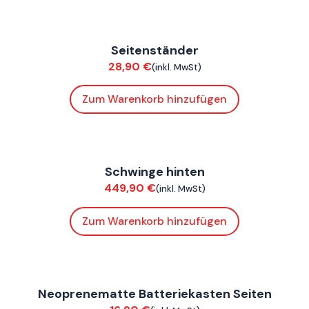
FoxE BY
,
FoxE ST
Seitenständer
Chassis
28,90
€
(inkl. MwSt)
Zum Warenkorb hinzufügen
FoxE BY
,
FoxE ST
Schwinge hinten
Chassis
449,90
€
(inkl. MwSt)
Zum Warenkorb hinzufügen
ConnE
Neoprenematte Batteriekasten Seiten
Verkleidung