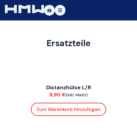
Masters of Dirt World
Über uns
Ersatzteile
Fahrzeuge
Testfahrt
FoxE BY
,
FoxE ST
Service
Distanzhülse L/R
Fahrwerk / Felgen
Kontakt
8,90
€
(inkl. MwSt)
Zum Warenkorb hinzufügen
|DE
|EN
ConnE