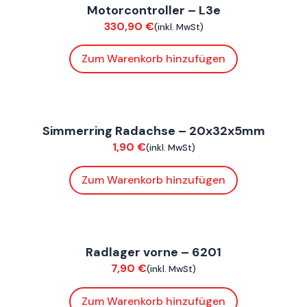
Motorcontroller – L3e
Elektrik
330,90
€
(inkl. MwSt)
Zum Warenkorb hinzufügen
ConnE
Simmerring Radachse – 20x32x5mm
Fahrwerk / Felgen
1,90
€
(inkl. MwSt)
Zum Warenkorb hinzufügen
ConnE
Radlager vorne – 6201
Fahrwerk / Felgen
7,90
€
(inkl. MwSt)
Zum Warenkorb hinzufügen