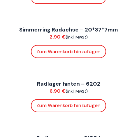
FoxE BY
,
FoxE ST
Simmerring Radachse – 20*37*7mm
Fahrwerk / Felgen
2,90
€
(inkl. MwSt)
Zum Warenkorb hinzufügen
FoxE BY
,
FoxE ST
Radlager hinten – 6202
Fahrwerk / Felgen
6,90
€
(inkl. MwSt)
Zum Warenkorb hinzufügen
FoxE BY
,
FoxE ST