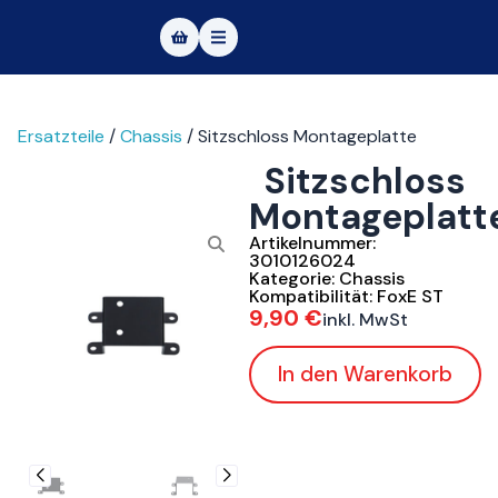
Masters of Dirt World
Ersatzteile
/
Chassis
/ Sitzschloss Montageplatte
Über uns
Sitzschloss
Fahrzeuge
Montageplatt
Testfahrt
Artikelnummer:
3010126024
Kategorie:
Chassis
Service
Kompatibilität:
FoxE ST
9,90
€
inkl. MwSt
Kontakt
In den Warenkorb
|DE
|EN