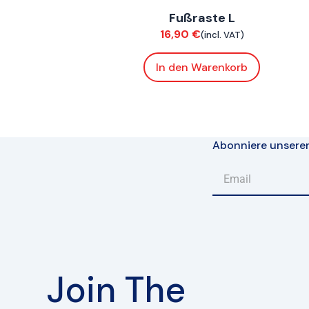
Fußraste L
Chassis
16,90
€
(incl. VAT)
In den Warenkorb
Abonniere unsere
Join The