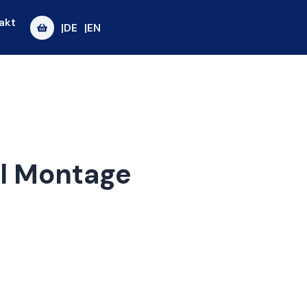
akt
|DE
|EN
l Montage