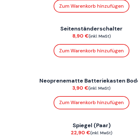
Zum Warenkorb hinzufügen
ConnE
,
FoxE BY
,
FoxE ST
Seitenständerschalter
Elektrik
8,90
€
(inkl. MwSt)
Zum Warenkorb hinzufügen
ConnE
Neoprenematte Batteriekasten Bod
Verkleidung
3,90
€
(inkl. MwSt)
Zum Warenkorb hinzufügen
ConnE
,
FoxE BY
,
FoxE ST
Spiegel (Paar)
Anbauteile
22,90
€
(inkl. MwSt)