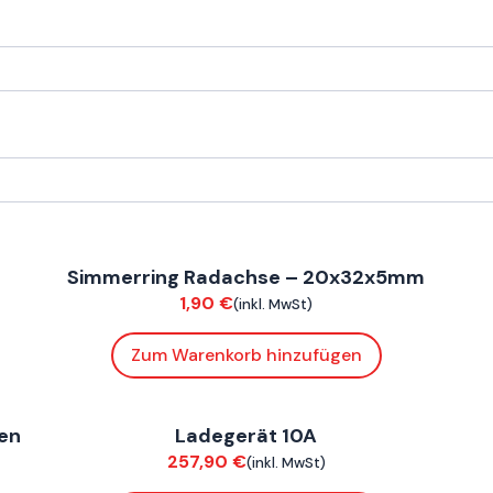
ConnE
C
Simmerring Radachse – 20x32x5mm
Fahrwerk / Felgen
F
1,90
€
(inkl. MwSt)
Zum Warenkorb hinzufügen
ConnE
C
en
Ladegerät 10A
Elektrik
A
257,90
€
(inkl. MwSt)