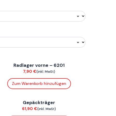
onnE
Radlager vorne – 6201
ahrwerk / Felgen
7,90
€
(inkl. MwSt)
Zum Warenkorb hinzufügen
onnE
Gepäckträger
nbauteile
61,90
€
(inkl. MwSt)