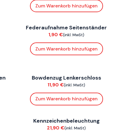
Zum Warenkorb hinzufügen
ConnE
,
FoxE BY
,
FoxE ST
C
Federaufnahme Seitenständer
Verkleidung
V
1,90
€
(inkl. MwSt)
Zum Warenkorb hinzufügen
ConnE
C
en
Bowdenzug Lenkerschloss
Verkleidung
V
11,90
€
(inkl. MwSt)
Zum Warenkorb hinzufügen
ConnE
C
Kennzeichenbeleuchtung
Chassis
V
21,90
€
(inkl. MwSt)