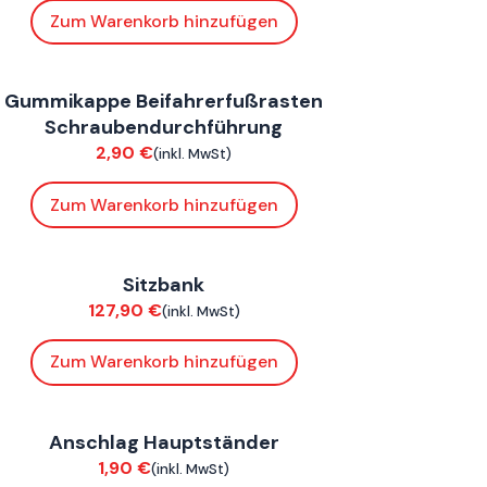
Zum Warenkorb hinzufügen
onnE
Gummikappe Beifahrerfußrasten
erkleidung
Schraubendurchführung
2,90
€
(inkl. MwSt)
Zum Warenkorb hinzufügen
onnE
Sitzbank
erkleidung
127,90
€
(inkl. MwSt)
Zum Warenkorb hinzufügen
onnE
Anschlag Hauptständer
erkleidung
1,90
€
(inkl. MwSt)